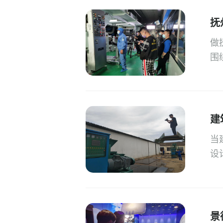
抚
做
围
建
当
设
景