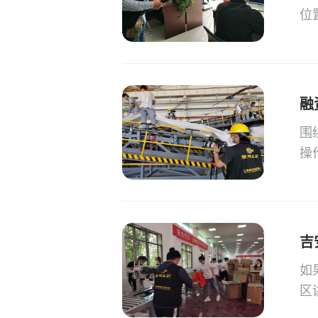
位
融
围
操
吉
如
区