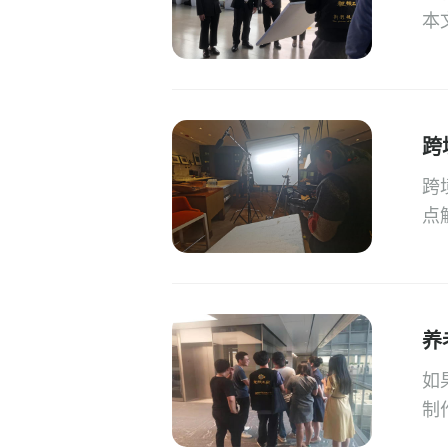
本
跨
跨
点
养
如
制