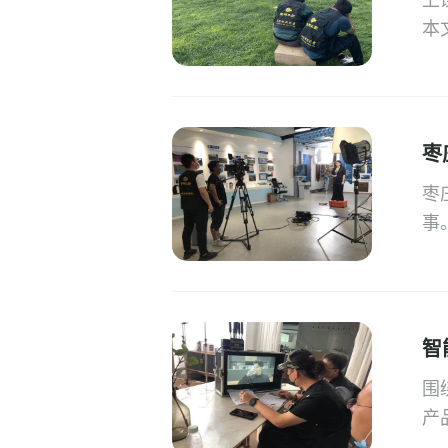
上
本
枣
枣
事
智
围
产