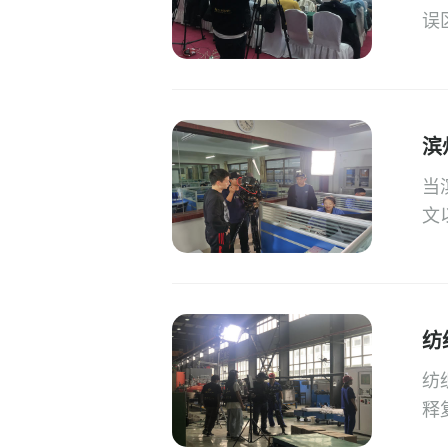
误
滨
当
文
纺
纺
释