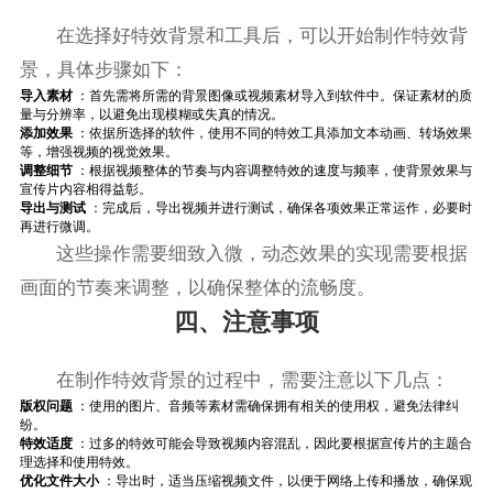
在选择好特效背景和工具后，可以开始制作特效背
景，具体步骤如下：
导入素材
：首先需将所需的背景图像或视频素材导入到软件中。保证素材的质
量与分辨率，以避免出现模糊或失真的情况。
添加效果
：依据所选择的软件，使用不同的特效工具添加文本动画、转场效果
等，增强视频的视觉效果。
调整细节
：根据视频整体的节奏与内容调整特效的速度与频率，使背景效果与
宣传片内容相得益彰。
导出与测试
：完成后，导出视频并进行测试，确保各项效果正常运作，必要时
再进行微调。
这些操作需要细致入微，动态效果的实现需要根据
画面的节奏来调整，以确保整体的流畅度。
四、注意事项
在制作特效背景的过程中，需要注意以下几点：
版权问题
：使用的图片、音频等素材需确保拥有相关的使用权，避免法律纠
纷。
特效适度
：过多的特效可能会导致视频内容混乱，因此要根据宣传片的主题合
理选择和使用特效。
优化文件大小
：导出时，适当压缩视频文件，以便于网络上传和播放，确保观