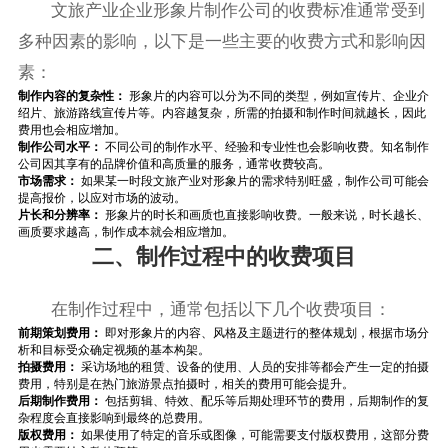
文旅产业企业形象片制作公司的收费标准通常受到
多种因素的影响，以下是一些主要的收费方式和影响因
素：
制作内容的复杂性：
形象片的内容可以分为不同的类型，例如宣传片、企业介
绍片、旅游路线宣传片等。内容越复杂，所需的拍摄和制作时间就越长，因此
费用也会相应增加。
制作公司水平：
不同公司的制作水平、经验和专业性也会影响收费。知名制作
公司因其享有的品牌价值和高质量的服务，通常收费较高。
市场需求：
如果某一时段文旅产业对形象片的需求特别旺盛，制作公司可能会
提高报价，以应对市场的波动。
片长和分辨率：
形象片的时长和画质也直接影响收费。一般来说，时长越长、
画质要求越高，制作成本就会相应增加。
二、制作过程中的收费项目
在制作过程中，通常包括以下几个收费项目：
前期策划费用：
即对形象片的内容、风格及主题进行的整体规划，根据市场分
析和目标受众确定视频的基本构架。
拍摄费用：
采访场地的租赁、设备的使用、人员的安排等都会产生一定的拍摄
费用，特别是在热门旅游景点拍摄时，相关的费用可能会提升。
后期制作费用：
包括剪辑、特效、配乐等后期处理环节的费用，后期制作的复
杂程度会直接影响到最终的总费用。
版权费用：
如果使用了特定的音乐或图像，可能需要支付版权费用，这部分费