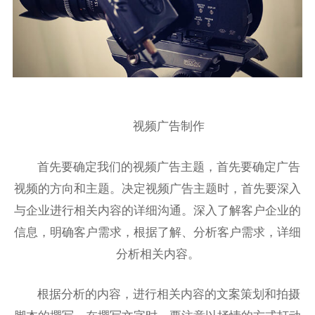
视频广告制作
首先要确定我们的视频广告主题，首先要确定广告
视频的方向和主题。决定视频广告主题时，首先要深入
与企业进行相关内容的详细沟通。深入了解客户企业的
信息，明确客户需求，根据了解、分析客户需求，详细
分析相关内容。
根据分析的内容，进行相关内容的文案策划和拍摄