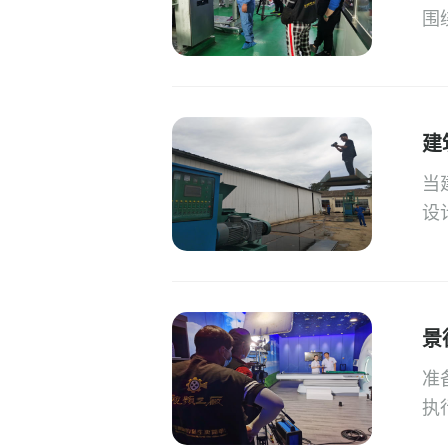
围
建
当
设
景
准
执